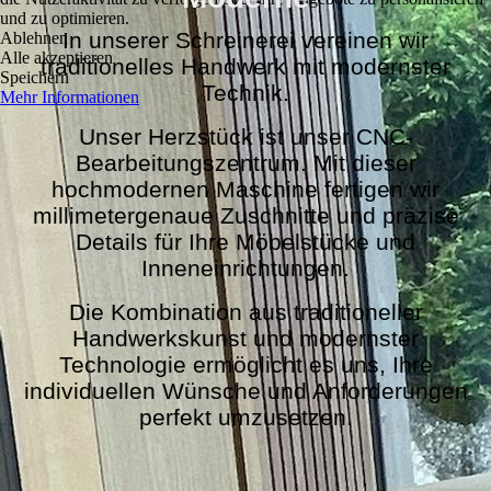
und zu optimieren.
In unserer Schreinerei vereinen wir
Ablehnen
Alle akzeptieren
traditionelles Handwerk mit modernster
Speichern
Technik.
Mehr Informationen
Unser Herzstück ist unser CNC-
Bearbeitungszentrum.
Mit dieser
hochmodernen Maschine fertigen wir
millimetergenaue Zuschnitte und präzise
Details für Ihre Möbelstücke und
Inneneinrichtungen.
Die Kombination aus traditioneller
Handwerkskunst und modernster
Technologie ermöglicht es uns, Ihre
individuellen Wünsche und Anforderungen
perfekt umzusetzen.