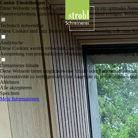
Cookie-Einstellungen
Diese Webseite verwendet Cookies, um Besuchern ein optimales Nutzerer
Datenverarbeitung kann dann auch in einem Drittland erfolgen. Weiter
Technisch notwendige
Diese Cookies sind zum Betrieb der Webseite notwendig, z.B. zum Sch
Analytische
Diese Cookies werden verwendet, um das Nutzererlebnis weiter zu optim
Ausspielung von personalisierter Werbung durch die Nachverfolgung de
Drittanbieter-Inhalte
Diese Webseite bietet möglicherweise Inhalte oder Funktionalitäten an,
Nutzeraktivität zu verfolgen oder ihre Angebote zu personalisieren und
Ablehnen
Alle akzeptieren
Speichern
Mehr Informationen