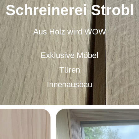
Schreinerei Strobl
Aus Holz wird WOW
Exklusive Möbel
Türen
Innenausbau