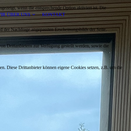
ezeigt, wenn die entsprechende Option aktiviert ist. Die
IR ÜBER UNS
KONTAKT
d der Nachfrage angepassten Erscheinungsbilds der Seite.
on Drittanbietern zur Verfügung gestellt werden, sowie die
den. Diese Drittanbieter können eigene Cookies setzen, z.B. um die