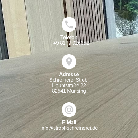
Telefon
+ 49 8177 926352
Adresse
Schreinerei Strobl
Hauptstraße 22
82541 Münsing
E-Mail
info@strobl-schreinerei.de